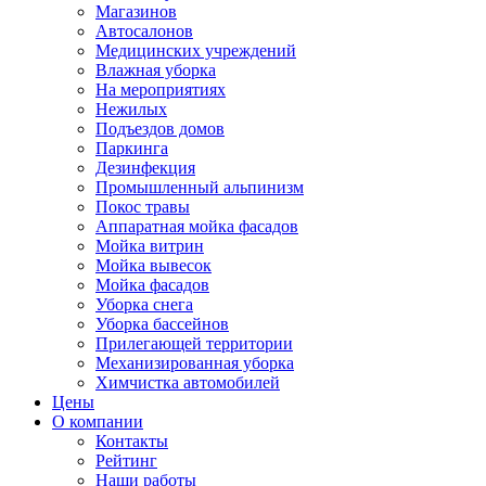
Магазинов
Автосалонов
Медицинских учреждений
Влажная уборка
На мероприятиях
Нежилых
Подъездов домов
Паркинга
Дезинфекция
Промышленный альпинизм
Покос травы
Аппаратная мойка фасадов
Мойка витрин
Мойка вывесок
Мойка фасадов
Уборка снега
Уборка бассейнов
Прилегающей территории
Механизированная уборка
Химчистка автомобилей
Цены
О компании
Контакты
Рейтинг
Наши работы