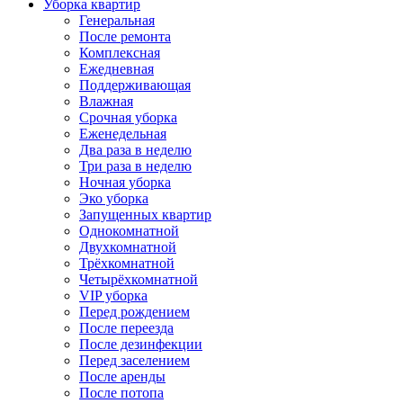
Уборка квартир
Генеральная
После ремонта
Комплексная
Ежедневная
Поддерживающая
Влажная
Срочная уборка
Еженедельная
Два раза в неделю
Три раза в неделю
Ночная уборка
Эко уборка
Запущенных квартир
Однокомнатной
Двухкомнатной
Трёхкомнатной
Четырёхкомнатной
VIP уборка
Перед рождением
После переезда
После дезинфекции
Перед заселением
После аренды
После потопа