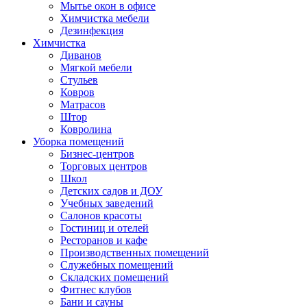
Мытье окон в офисе
Химчистка мебели
Дезинфекция
Химчистка
Диванов
Мягкой мебели
Стульев
Ковров
Матрасов
Штор
Ковролина
Уборка помещений
Бизнес-центров
Торговых центров
Школ
Детских садов и ДОУ
Учебных заведений
Салонов красоты
Гостиниц и отелей
Ресторанов и кафе
Производственных помещений
Служебных помещений
Складских помещений
Фитнес клубов
Бани и сауны