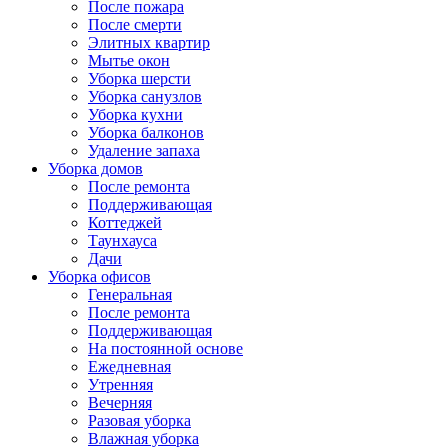
После пожара
После смерти
Элитных квартир
Мытье окон
Уборка шерсти
Уборка санузлов
Уборка кухни
Уборка балконов
Удаление запаха
Уборка домов
После ремонта
Поддерживающая
Коттеджей
Таунхауса
Дачи
Уборка офисов
Генеральная
После ремонта
Поддерживающая
На постоянной основе
Ежедневная
Утренняя
Вечерняя
Разовая уборка
Влажная уборка