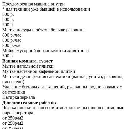
Посудомоечная машина внутри
* для техники уже бывшей в использовании
500 р.
500 р.
500 р.
Мытье посуды в объеме больше раковины
800 р./час
800 р./час
800 р./час
Мойка мусорной корзины/лотка животного
500 р.
Ванная комната, туалет
Мытье напольной плитки
Мытье настенной кафельной плитки
Мытье и дезинфекция сантехники (ванная, унитаз, раковина,
смесители)
Удаление бытовых загрязнений, ржавчины, водного камня с
сантехники
Натирка зеркала
Дополнительные работы:
Чистка плитки от плесени и межплиточных швов с помощью
парогенератора
от 250р/м2
от 250р/м2
от 250р/м2