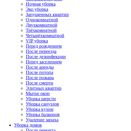
Ночная уборка
Эко уборка
Запущенных квартир
Однокомнатной
Двухкомнатной
Трёхкомнатной
Четырёхкомнатной
VIP уборка
Перед рождением
После переезда
После дезинфекции
Перед заселением
После аренды
После потопа
После пожара
После смерти
Элитных квартир
Мытье окон
Уборка шерсти
Уборка санузлов
Уборка кухни
Уборка балконов
Удаление запаха
Уборка домов
После ремонта