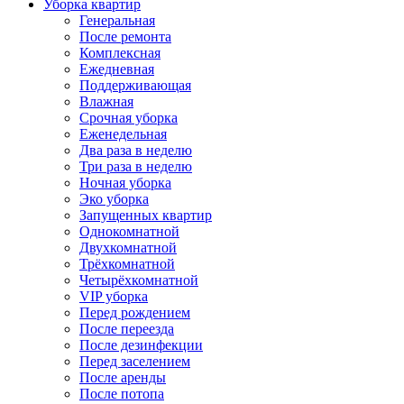
Уборка квартир
Генеральная
После ремонта
Комплексная
Ежедневная
Поддерживающая
Влажная
Срочная уборка
Еженедельная
Два раза в неделю
Три раза в неделю
Ночная уборка
Эко уборка
Запущенных квартир
Однокомнатной
Двухкомнатной
Трёхкомнатной
Четырёхкомнатной
VIP уборка
Перед рождением
После переезда
После дезинфекции
Перед заселением
После аренды
После потопа