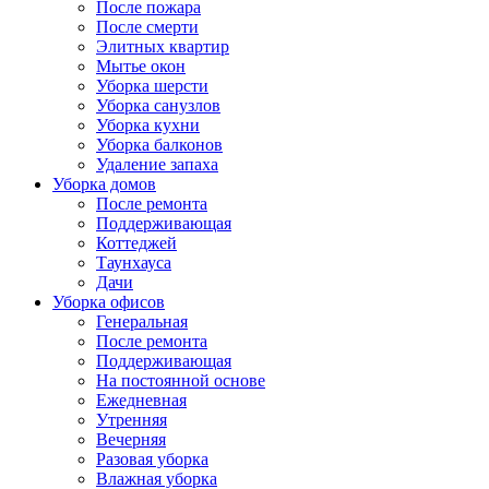
После пожара
После смерти
Элитных квартир
Мытье окон
Уборка шерсти
Уборка санузлов
Уборка кухни
Уборка балконов
Удаление запаха
Уборка домов
После ремонта
Поддерживающая
Коттеджей
Таунхауса
Дачи
Уборка офисов
Генеральная
После ремонта
Поддерживающая
На постоянной основе
Ежедневная
Утренняя
Вечерняя
Разовая уборка
Влажная уборка