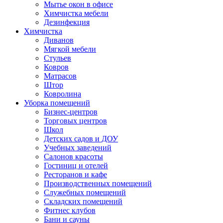
Мытье окон в офисе
Химчистка мебели
Дезинфекция
Химчистка
Диванов
Мягкой мебели
Стульев
Ковров
Матрасов
Штор
Ковролина
Уборка помещений
Бизнес-центров
Торговых центров
Школ
Детских садов и ДОУ
Учебных заведений
Салонов красоты
Гостиниц и отелей
Ресторанов и кафе
Производственных помещений
Служебных помещений
Складских помещений
Фитнес клубов
Бани и сауны