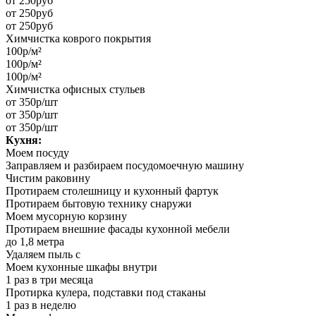
от 250руб
от 250руб
от 250руб
Химчистка коврого покрытия
100р/м²
100р/м²
100р/м²
Химчистка офисных стульев
от 350р/шт
от 350р/шт
от 350р/шт
Кухня:
Моем посуду
Заправляем и разбираем посудомоечную машину
Чистим раковину
Протираем столешницу и кухонный фартук
Протираем бытовую технику снаружи
Моем мусорную корзину
Протираем внешние фасады кухонной мебели
до 1,8 метра
Удаляем пыль с
Моем кухонные шкафы внутри
1 раз в три месяца
Протирка кулера, подставки под стаканы
1 раз в неделю