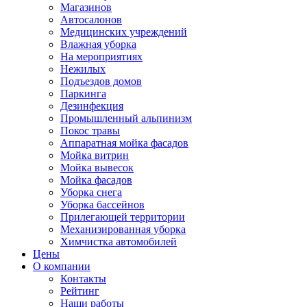
Магазинов
Автосалонов
Медицинских учреждений
Влажная уборка
На мероприятиях
Нежилых
Подъездов домов
Паркинга
Дезинфекция
Промышленный альпинизм
Покос травы
Аппаратная мойка фасадов
Мойка витрин
Мойка вывесок
Мойка фасадов
Уборка снега
Уборка бассейнов
Прилегающей территории
Механизированная уборка
Химчистка автомобилей
Цены
О компании
Контакты
Рейтинг
Наши работы