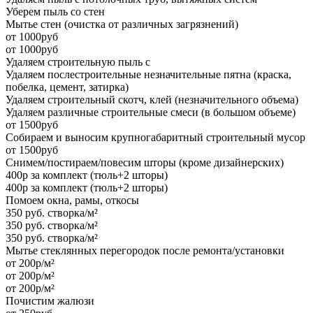
Уберем пыль со стен
Мытье стен (очистка от различных загрязнений)
от 1000руб
от 1000руб
Удаляем строительную пыль с
Удаляем послестроительные незначительные пятна (краска,
побелка, цемент, затирка)
Удаляем строительный скотч, клей (незначительного объема)
Удаляем различные строительные смеси (в большом объеме)
от 1500руб
Собираем и выносим крупногабаритный строительный мусор
от 1500руб
Снимем/постираем/повесим шторы (кроме дизайнерских)
400р за комплект (тюль+2 шторы)
400р за комплект (тюль+2 шторы)
Помоем окна, рамы, откосы
350 руб. створка/м²
350 руб. створка/м²
350 руб. створка/м²
Мытье стеклянных перегородок после ремонта/установки
от 200р/м²
от 200р/м²
от 200р/м²
Почистим жалюзи