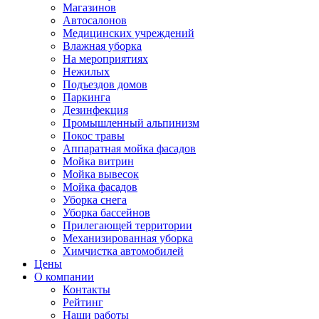
Магазинов
Автосалонов
Медицинских учреждений
Влажная уборка
На мероприятиях
Нежилых
Подъездов домов
Паркинга
Дезинфекция
Промышленный альпинизм
Покос травы
Аппаратная мойка фасадов
Мойка витрин
Мойка вывесок
Мойка фасадов
Уборка снега
Уборка бассейнов
Прилегающей территории
Механизированная уборка
Химчистка автомобилей
Цены
О компании
Контакты
Рейтинг
Наши работы