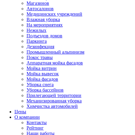
Магазинов
Автосалонов
Медицинских учреждений
Влажная уборка
На мероприятиях
Нежилых
Подъездов домов
Паркинга
Дезинфекция
Промышленный альпинизм
Покос травы
Аппаратная мойка фасадов
Мойка витрин
Мойка вывесок
Мойка фасадов
Уборка снега
Уборка бассейнов
Прилегающей территории
Механизированная уборка
Химчистка автомобилей
Цены
О компании
Контакты
Рейтинг
Наши работы