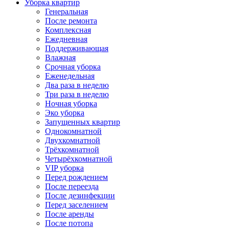
Уборка квартир
Генеральная
После ремонта
Комплексная
Ежедневная
Поддерживающая
Влажная
Срочная уборка
Еженедельная
Два раза в неделю
Три раза в неделю
Ночная уборка
Эко уборка
Запущенных квартир
Однокомнатной
Двухкомнатной
Трёхкомнатной
Четырёхкомнатной
VIP уборка
Перед рождением
После переезда
После дезинфекции
Перед заселением
После аренды
После потопа