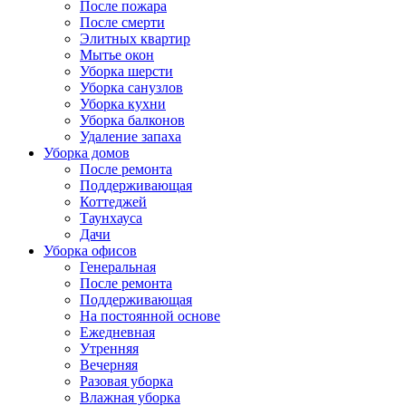
После пожара
После смерти
Элитных квартир
Мытье окон
Уборка шерсти
Уборка санузлов
Уборка кухни
Уборка балконов
Удаление запаха
Уборка домов
После ремонта
Поддерживающая
Коттеджей
Таунхауса
Дачи
Уборка офисов
Генеральная
После ремонта
Поддерживающая
На постоянной основе
Ежедневная
Утренняя
Вечерняя
Разовая уборка
Влажная уборка