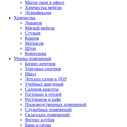
Мытье окон в офисе
Химчистка мебели
Дезинфекция
Химчистка
Диванов
Мягкой мебели
Стульев
Ковров
Матрасов
Штор
Ковролина
Уборка помещений
Бизнес-центров
Торговых центров
Школ
Детских садов и ДОУ
Учебных заведений
Салонов красоты
Гостиниц и отелей
Ресторанов и кафе
Производственных помещений
Служебных помещений
Складских помещений
Фитнес клубов
Бани и сауны