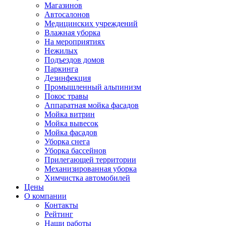
Магазинов
Автосалонов
Медицинских учреждений
Влажная уборка
На мероприятиях
Нежилых
Подъездов домов
Паркинга
Дезинфекция
Промышленный альпинизм
Покос травы
Аппаратная мойка фасадов
Мойка витрин
Мойка вывесок
Мойка фасадов
Уборка снега
Уборка бассейнов
Прилегающей территории
Механизированная уборка
Химчистка автомобилей
Цены
О компании
Контакты
Рейтинг
Наши работы