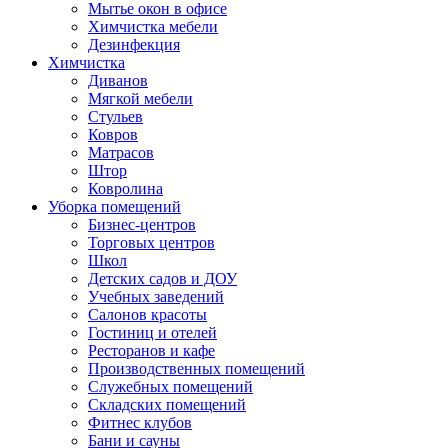
Мытье окон в офисе
Химчистка мебели
Дезинфекция
Химчистка
Диванов
Мягкой мебели
Стульев
Ковров
Матрасов
Штор
Ковролина
Уборка помещений
Бизнес-центров
Торговых центров
Школ
Детских садов и ДОУ
Учебных заведений
Салонов красоты
Гостиниц и отелей
Ресторанов и кафе
Производственных помещений
Служебных помещений
Складских помещений
Фитнес клубов
Бани и сауны