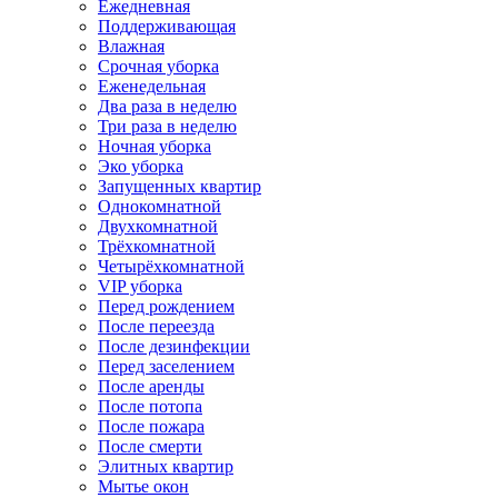
Ежедневная
Поддерживающая
Влажная
Срочная уборка
Еженедельная
Два раза в неделю
Три раза в неделю
Ночная уборка
Эко уборка
Запущенных квартир
Однокомнатной
Двухкомнатной
Трёхкомнатной
Четырёхкомнатной
VIP уборка
Перед рождением
После переезда
После дезинфекции
Перед заселением
После аренды
После потопа
После пожара
После смерти
Элитных квартир
Мытье окон