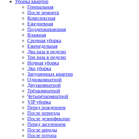
Уборка квартир
Генеральная
После ремонта
Комплексная
Ежедневная
Поддерживающая
Влажная
Срочная уборка
Еженедельная
Два раза в неделю
Три раза в неделю
Ночная уборка
Эко уборка
Запущенных квартир
Однокомнатной
Двухкомнатной
Трёхкомнатной
Четырёхкомнатной
VIP уборка
Перед рождением
После переезда
После дезинфекции
Перед заселением
После аренды
После потопа