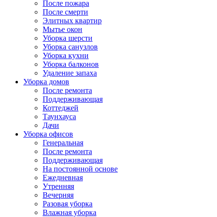
После пожара
После смерти
Элитных квартир
Мытье окон
Уборка шерсти
Уборка санузлов
Уборка кухни
Уборка балконов
Удаление запаха
Уборка домов
После ремонта
Поддерживающая
Коттеджей
Таунхауса
Дачи
Уборка офисов
Генеральная
После ремонта
Поддерживающая
На постоянной основе
Ежедневная
Утренняя
Вечерняя
Разовая уборка
Влажная уборка