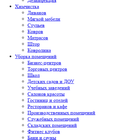
Дезинфекция
Химчистка
Диванов
Мягкой мебели
Стульев
Ковров
Матрасов
Штор
Ковролина
Уборка помещений
Бизнес-центров
Торговых центров
Школ
Детских садов и ДОУ
Учебных заведений
Салонов красоты
Гостиниц и отелей
Ресторанов и кафе
Производственных помещений
Служебных помещений
Складских помещений
Фитнес клубов
Бани и сауны