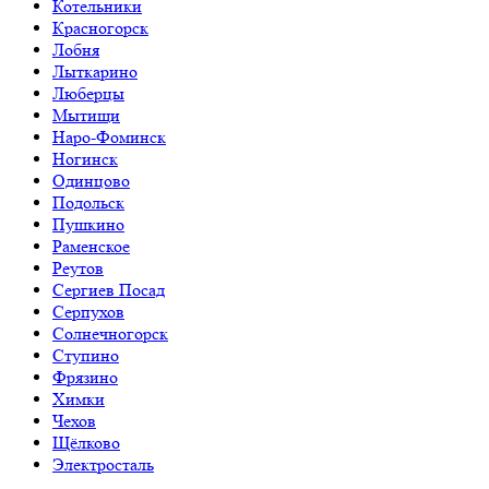
Котельники
Красногорск
Лобня
Лыткарино
Люберцы
Мытищи
Наро-Фоминск
Ногинск
Одинцово
Подольск
Пушкино
Раменское
Реутов
Сергиев Посад
Серпухов
Солнечногорск
Ступино
Фрязино
Химки
Чехов
Щёлково
Электросталь