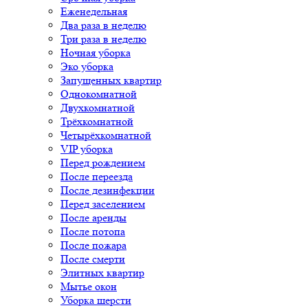
Еженедельная
Два раза в неделю
Три раза в неделю
Ночная уборка
Эко уборка
Запущенных квартир
Однокомнатной
Двухкомнатной
Трёхкомнатной
Четырёхкомнатной
VIP уборка
Перед рождением
После переезда
После дезинфекции
Перед заселением
После аренды
После потопа
После пожара
После смерти
Элитных квартир
Мытье окон
Уборка шерсти