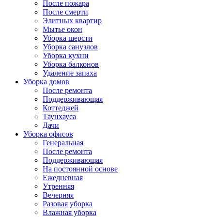
После пожара
После смерти
Элитных квартир
Мытье окон
Уборка шерсти
Уборка санузлов
Уборка кухни
Уборка балконов
Удаление запаха
Уборка домов
После ремонта
Поддерживающая
Коттеджей
Таунхауса
Дачи
Уборка офисов
Генеральная
После ремонта
Поддерживающая
На постоянной основе
Ежедневная
Утренняя
Вечерняя
Разовая уборка
Влажная уборка