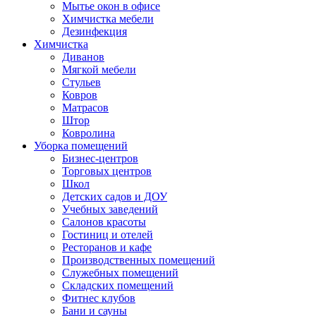
Мытье окон в офисе
Химчистка мебели
Дезинфекция
Химчистка
Диванов
Мягкой мебели
Стульев
Ковров
Матрасов
Штор
Ковролина
Уборка помещений
Бизнес-центров
Торговых центров
Школ
Детских садов и ДОУ
Учебных заведений
Салонов красоты
Гостиниц и отелей
Ресторанов и кафе
Производственных помещений
Служебных помещений
Складских помещений
Фитнес клубов
Бани и сауны