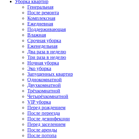
Уборка квартир
Генеральная
После ремонта
Комплексная
Ежедневная
Поддерживающая
Влажная
Срочная уборка
Еженедельная
Два раза в неделю
Три раза в неделю
Ночная уборка
Эко уборка
Запущенных квартир
Однокомнатной
Двухкомнатной
Трёхкомнатной
Четырёхкомнатной
VIP уборка
Перед рождением
После переезда
После дезинфекции
Перед заселением
После аренды
После потопа