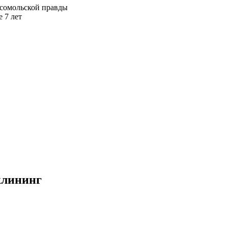
сомольской правды
 7 лет
клининг