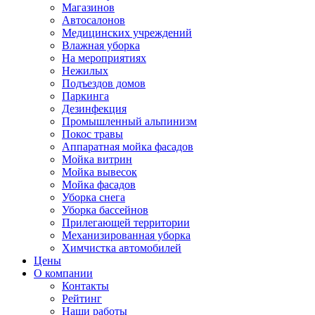
Магазинов
Автосалонов
Медицинских учреждений
Влажная уборка
На мероприятиях
Нежилых
Подъездов домов
Паркинга
Дезинфекция
Промышленный альпинизм
Покос травы
Аппаратная мойка фасадов
Мойка витрин
Мойка вывесок
Мойка фасадов
Уборка снега
Уборка бассейнов
Прилегающей территории
Механизированная уборка
Химчистка автомобилей
Цены
О компании
Контакты
Рейтинг
Наши работы