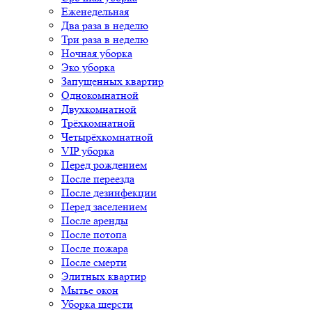
Еженедельная
Два раза в неделю
Три раза в неделю
Ночная уборка
Эко уборка
Запущенных квартир
Однокомнатной
Двухкомнатной
Трёхкомнатной
Четырёхкомнатной
VIP уборка
Перед рождением
После переезда
После дезинфекции
Перед заселением
После аренды
После потопа
После пожара
После смерти
Элитных квартир
Мытье окон
Уборка шерсти