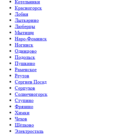
Котельники
Красногорск
Лобня
Лыткарино
Люберцы
Мытищи
Наро-Фоминск
Ногинск
Одинцово
Подольск
Пушкино
Раменское
Реутов
Сергиев Посад
Серпухов
Солнечногорск
Ступино
Фрязино
Химки
Чехов
Щёлково
Электросталь