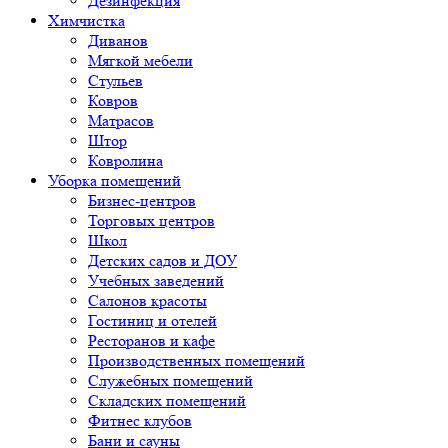
Дезинфекция
Химчистка
Диванов
Мягкой мебели
Стульев
Ковров
Матрасов
Штор
Ковролина
Уборка помещений
Бизнес-центров
Торговых центров
Школ
Детских садов и ДОУ
Учебных заведений
Салонов красоты
Гостиниц и отелей
Ресторанов и кафе
Производственных помещений
Служебных помещений
Складских помещений
Фитнес клубов
Бани и сауны