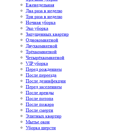
Еженедельная
Два раза в неделю
Три раза в неделю
Ночная уборка
Эко уборка
Запущенных квартир
Однокомнатной
Двухкомнатной
Трёхкомнатной
Четырёхкомнатной
VIP уборка
Перед рождением
После переезда
После дезинфекции
Перед заселением
После аренды
После потопа
После пожара
После смерти
Элитных квартир
Мытье окон
Уборка шерсти