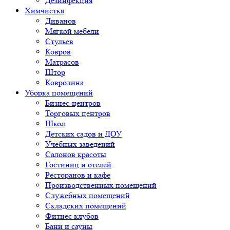
Дезинфекция
Химчистка
Диванов
Мягкой мебели
Стульев
Ковров
Матрасов
Штор
Ковролина
Уборка помещений
Бизнес-центров
Торговых центров
Школ
Детских садов и ДОУ
Учебных заведений
Салонов красоты
Гостиниц и отелей
Ресторанов и кафе
Производственных помещений
Служебных помещений
Складских помещений
Фитнес клубов
Бани и сауны