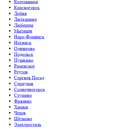
Котельники
Красногорск
Лобня
Лыткарино
Люберцы
Мытищи
Наро-Фоминск
Ногинск
Одинцово
Подольск
Пушкино
Раменское
Реутов
Сергиев Посад
Серпухов
Солнечногорск
Ступино
Фрязино
Химки
Чехов
Щёлково
Электросталь