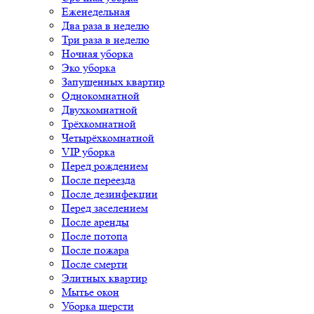
Еженедельная
Два раза в неделю
Три раза в неделю
Ночная уборка
Эко уборка
Запущенных квартир
Однокомнатной
Двухкомнатной
Трёхкомнатной
Четырёхкомнатной
VIP уборка
Перед рождением
После переезда
После дезинфекции
Перед заселением
После аренды
После потопа
После пожара
После смерти
Элитных квартир
Мытье окон
Уборка шерсти