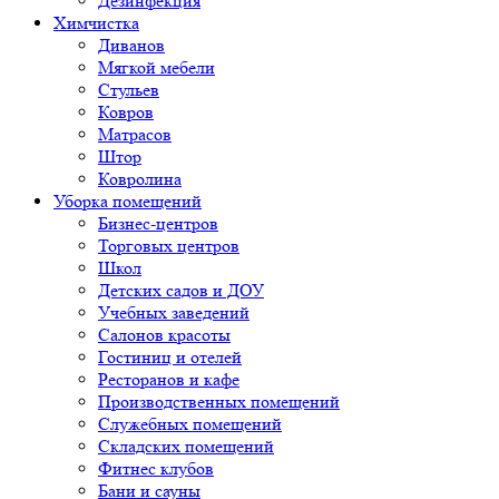
Дезинфекция
Химчистка
Диванов
Мягкой мебели
Стульев
Ковров
Матрасов
Штор
Ковролина
Уборка помещений
Бизнес-центров
Торговых центров
Школ
Детских садов и ДОУ
Учебных заведений
Салонов красоты
Гостиниц и отелей
Ресторанов и кафе
Производственных помещений
Служебных помещений
Складских помещений
Фитнес клубов
Бани и сауны