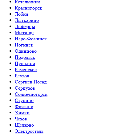
Котельники
Красногорск
Лобня
Лыткарино
Люберцы
Мытищи
Наро-Фоминск
Ногинск
Одинцово
Подольск
Пушкино
Раменское
Реутов
Сергиев Посад
Серпухов
Солнечногорск
Ступино
Фрязино
Химки
Чехов
Щёлково
Электросталь