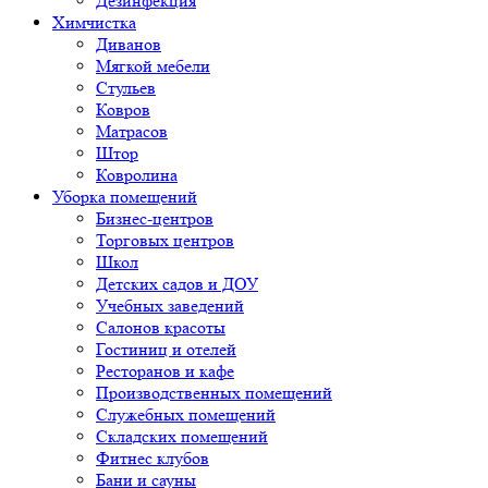
Дезинфекция
Химчистка
Диванов
Мягкой мебели
Стульев
Ковров
Матрасов
Штор
Ковролина
Уборка помещений
Бизнес-центров
Торговых центров
Школ
Детских садов и ДОУ
Учебных заведений
Салонов красоты
Гостиниц и отелей
Ресторанов и кафе
Производственных помещений
Служебных помещений
Складских помещений
Фитнес клубов
Бани и сауны