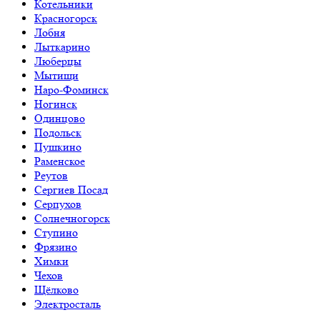
Котельники
Красногорск
Лобня
Лыткарино
Люберцы
Мытищи
Наро-Фоминск
Ногинск
Одинцово
Подольск
Пушкино
Раменское
Реутов
Сергиев Посад
Серпухов
Солнечногорск
Ступино
Фрязино
Химки
Чехов
Щёлково
Электросталь