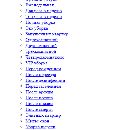
Еженедельная
Два раза в неделю
Три раза в неделю
Ночная уборка
Эко уборка
Запущенных квартир
Однокомнатной
Двухкомнатной
Трёхкомнатной
Четырёхкомнатной
VIP уборка
Перед рождением
После переезда
После дезинфекции
Перед заселением
После аренды
После потопа
После пожара
После смерти
Элитных квартир
Мытье окон
Уборка шерсти