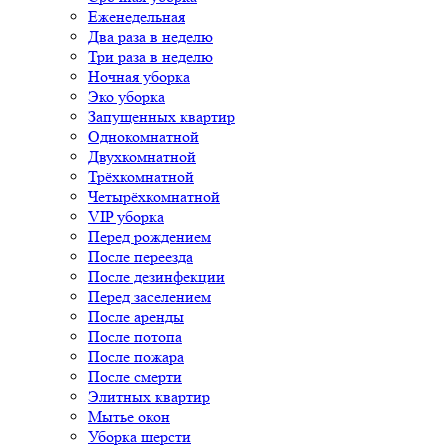
Еженедельная
Два раза в неделю
Три раза в неделю
Ночная уборка
Эко уборка
Запущенных квартир
Однокомнатной
Двухкомнатной
Трёхкомнатной
Четырёхкомнатной
VIP уборка
Перед рождением
После переезда
После дезинфекции
Перед заселением
После аренды
После потопа
После пожара
После смерти
Элитных квартир
Мытье окон
Уборка шерсти