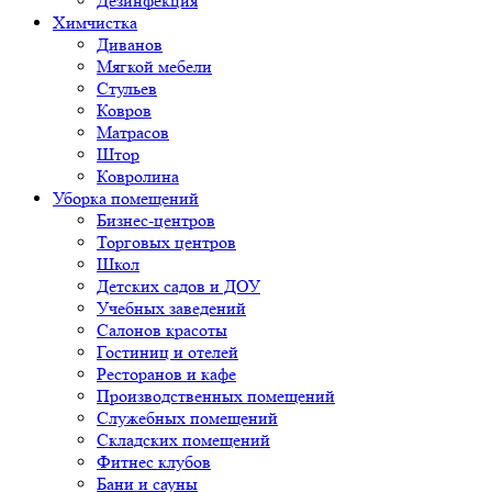
Дезинфекция
Химчистка
Диванов
Мягкой мебели
Стульев
Ковров
Матрасов
Штор
Ковролина
Уборка помещений
Бизнес-центров
Торговых центров
Школ
Детских садов и ДОУ
Учебных заведений
Салонов красоты
Гостиниц и отелей
Ресторанов и кафе
Производственных помещений
Служебных помещений
Складских помещений
Фитнес клубов
Бани и сауны