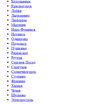
Котельники
Красногорск
Лобня
Лыткарино
Люберцы
Мытищи
Наро-Фоминск
Ногинск
Одинцово
Подольск
Пушкино
Раменское
Реутов
Сергиев Посад
Серпухов
Солнечногорск
Ступино
Фрязино
Химки
Чехов
Щёлково
Электросталь