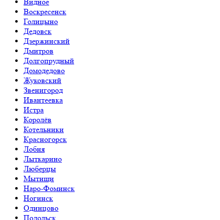
Видное
Воскресенск
Голицыно
Дедовск
Дзержинский
Дмитров
Долгопрудный
Домодедово
Жуковский
Звенигород
Ивантеевка
Истра
Королёв
Котельники
Красногорск
Лобня
Лыткарино
Люберцы
Мытищи
Наро-Фоминск
Ногинск
Одинцово
Подольск