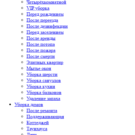
Четырёхкомнатной
VIP уборка
Перед рождением
После переезда
После дезинфекции
Перед заселением
После аренды
После потопа
После пожара
После смерти
Элитных квартир
Мытье окон
Уборка шерсти
Уборка санузлов
Уборка кухни
Уборка балконов
Удаление запаха
Уборка домов
После ремонта
Поддерживающая
Коттеджей
Таунхауса
Дачи